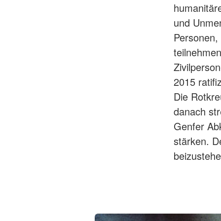
humanitär
und Unmens
Personen, 
teilnehmen
Zivilpers
2015 ratifi
Die Rotkr
danach str
Genfer Abk
stärken. D
beizustehe