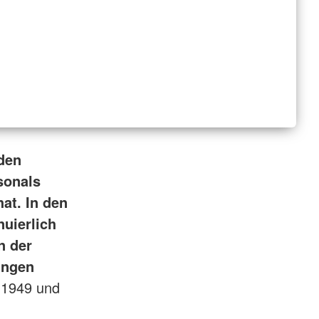
 den
sonals
at. In den
uierlich
n der
ungen
 1949 und