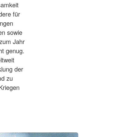
samkeit
dere für
ungen
ten sowie
 zum Jahr
cht genug.
tweit
klung der
nd zu
 Kriegen