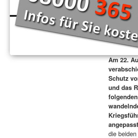
Am 22. A
verabschie
Schutz vo
und das R
folgenden
wandelnde
Kriegsfüh
angepasst
die beiden