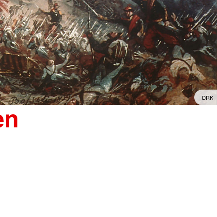
DRK
en