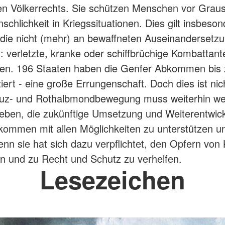
en Völkerrechts. Sie schützen Menschen vor Grau
chlichkeit in Kriegssituationen. Dies gilt insbeson
die nicht (mehr) an bewaffneten Auseinandersetz
: verletzte, kranke oder schiffbrüchige Kombattan
onen. 196 Staaten haben die Genfer Abkommen bis
ziert - eine große Errungenschaft. Doch dies ist ni
euz- und Rothalbmondbewegung muss weiterhin wel
eben, die zukünftige Umsetzung und Weiterentwic
ommen mit allen Möglichkeiten zu unterstützen u
enn sie hat sich dazu verpflichtet, den Opfern von
n und zu Recht und Schutz zu verhelfen.
Lesezeichen