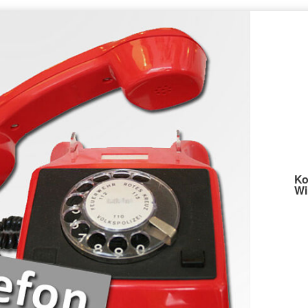
Ko
Wi