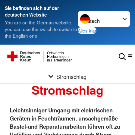
Sie befinden sich auf der
Sprache wechseln zu
deutschen Website
You are on the German website,
you can use the switch to switch to
Alles klar
the English one
Ortsverein
Herbertingen
in Herbertingen
Stromschlag
Stromschlag
Leichtsinniger Umgang mit elektrischen
Geräten in Feuchträumen, unsachgemäße
Bastel-und Reparaturarbeiten führen oft zu
Unfällen und Verletzungen durch Strom.