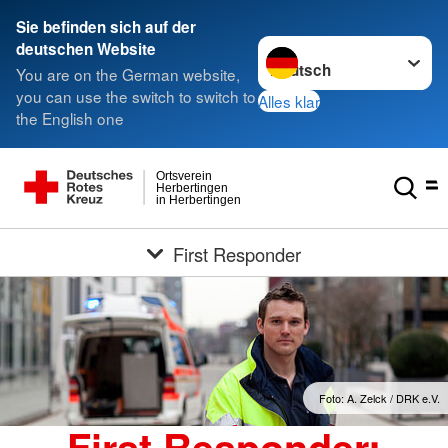
Sie befinden sich auf der
Sprache wechseln zu
deutschen Website
You are on the German website,
you can use the switch to switch to
Alles klar
the English one
Ortsverein
Herbertingen
in Herbertingen
First Responder
Foto: A. Zelck / DRK e.V.
First Responder: