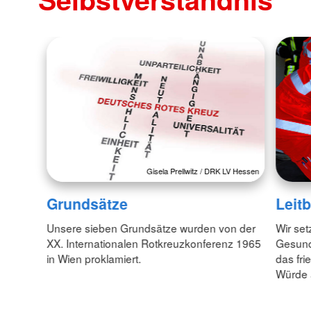
Gisela Prellwitz / DRK LV Hessen
Grundsätze
Leitb
Unsere sieben Grundsätze wurden von der
Wir set
XX. Internationalen Rotkreuzkonferenz 1965
Gesund
in Wien proklamiert.
das fr
Würde 