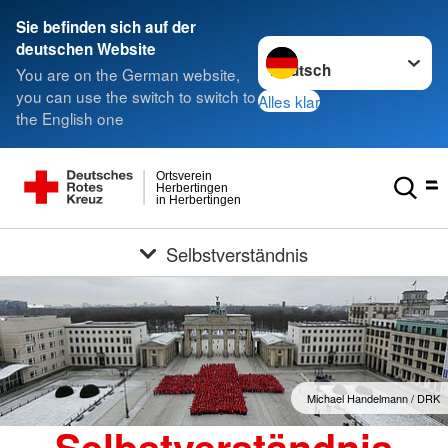
Sie befinden sich auf der
Sprache wechseln zu
deutschen Website
You are on the German website,
you can use the switch to switch to
Alles klar
the English one
Ortsverein
Herbertingen
in Herbertingen
Selbstverständnis
Michael Handelmann / DRK
Selbstverständnis