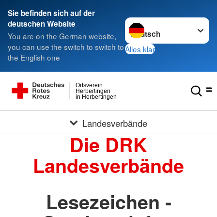
Sie befinden sich auf der
Sprache wechseln zu
deutschen Website
You are on the German website,
you can use the switch to switch to
Alles klar
the English one
Ortsverein
Herbertingen
in Herbertingen
Landesverbände
Die DRK
Landesverbände
Lesezeichen -