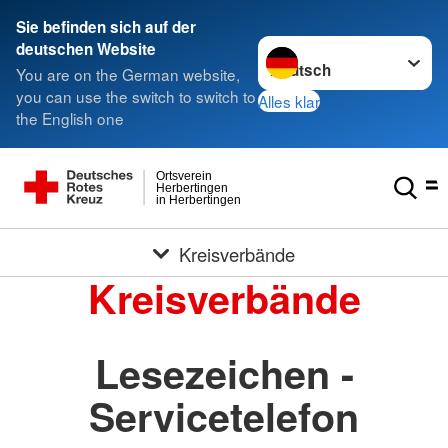
Sie befinden sich auf der
Sprache wechseln zu
deutschen Website
You are on the German website,
you can use the switch to switch to
Alles klar
the English one
Ortsverein
Herbertingen
in Herbertingen
Kreisverbände
Kreisverbände
Lesezeichen -
Servicetelefon